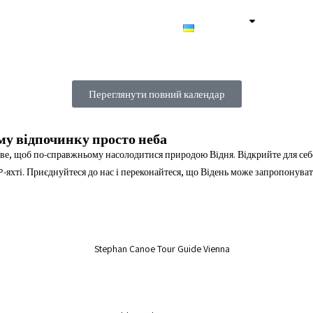
Приватний тур
Контакти
Українська
Переглянути повний календар
му відпочинку просто неба
нове, щоб по-справжньому насолодитися природою Відня. Відкрийте для себе
P-яхті. Приєднуйтеся до нас і переконайтеся, що Відень може запропонуват