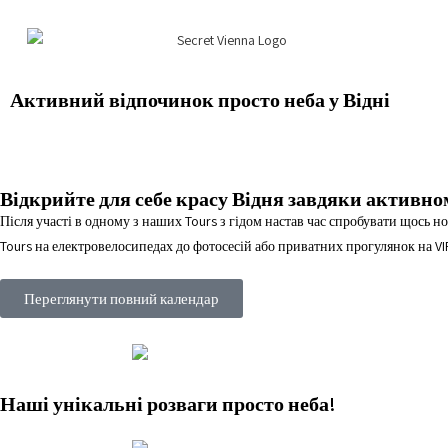
Активний відпочинок просто неба у Відні
Відкрийте для себе красу Відня завдяки активно
Після участі в одному з наших Tours з гідом настав час спробувати щось 
Tours на електровелосипедах до фотосесій або приватних прогулянок на VI
Переглянути повний календар
Наші унікальні розваги просто неба!