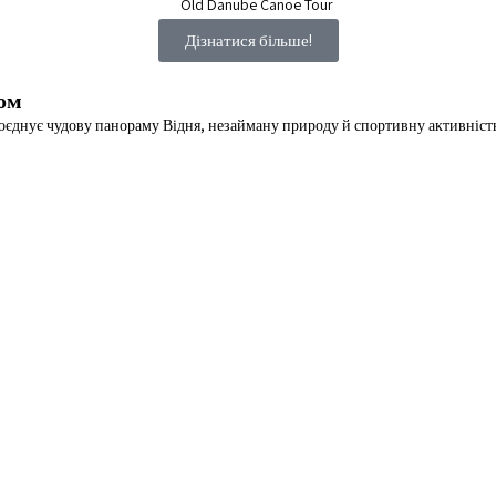
Дізнатися більше!
ом
 поєднує чудову панораму Відня, незайману природу й спортивну активність