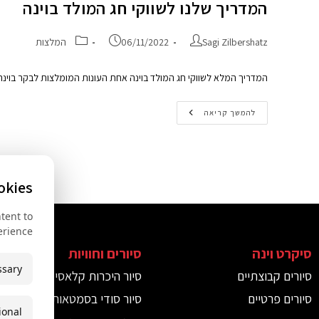
המדריך שלנו לשווקי חג המולד בוינה
Sagi Zilbershatz
06/11/2022
המלצות
המדריך המלא לשווקי חג המולד בוינה אחת העונות המומלצות לבקר בוי
להמשך קריאה
okies
tent to
rience.
סיקרט וינה
סיורים וחוויות
ש
ssary
סיורים קבוצתיים
סיור היכרות קלאסי
ש
סיורים פרטיים
סיור סודי בסמטאות וינה
ש
ional