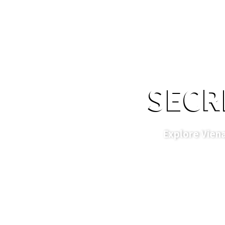
SECR
Explore Viena