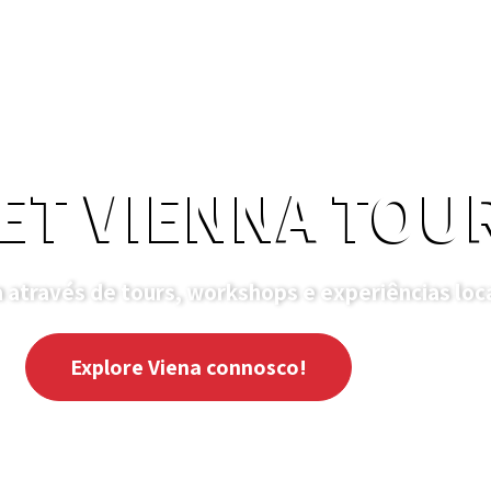
ET VIENNA TOU
 através de tours, workshops e experiências loc
Explore Viena connosco!