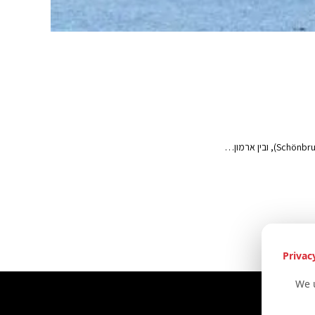
Privac
We 