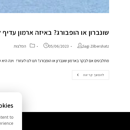
שונברון או הופבורג? באיזה ארמון עדיף 
Sagi Zilbershatz
05/06/2023
המלצות
מתלבטים אם לבקר בארמון שונברון או הופבורג? תנו לנו לעזור! וינה היא עיר של ארמונ
להמשך קריאה
okies
tent to
rience.