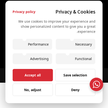
+43 67761612322
Privacy & Cookies
Privacy policy
+43 67761612322
info@secretvienna.org
We use cookies to improve your experience and
show personalized content to give you a great
Spaces Icon Tower at Hauptbahnhof
experience.
בקרו באתר שלנו באנגלית
Performance
Necessary
secretvienna.org
Advertising
Functional
Stellar Website Designer - Design and development
Accept all
Save selection
© 2026 All rights reserved
Secret Vienna Tours
No, adjust
Deny