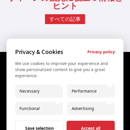
ヒント
すべての記事
Privacy & Cookies
Privacy policy
We use cookies to improve your experience and
お問い合わせ
show personalized content to give you a great
experience.
+43 67761612322
+43 67761612322
Necessary
Performance
info@secretvienna.org
Functional
Advertising
Spaces Icon Tower
法的情報
Save selection
Accept all