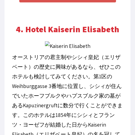
4. Hotel Kaiserin Elisabeth
オーストリアの君主制やシシィ皇妃（エリザ
ベート）の歴史に興味があるなら、ぜひこの
ホテルも検討してみてください。第
1
区の
Weihburggasse 3
番地に位置し、シシィが住ん
でいたホーフブルクやハプスブルク家の墓が
ある
Kapuzinergruft
に数分で行くことができま
す。このホテルは
1854
年にシシィとフラン
ツ・ヨーゼフが結婚した日から
Kaiserin
Elisabeth
（エリザベート皇妃）の名を冠して