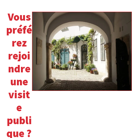
Vous
préfé
rez
rejoi
ndre
une
visit
e
publi
que ?