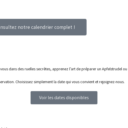
uidées
Expériences et activités
Services
nsultez notre calendrier complet !
Expériences uniques
En savoir plus
vous dans des ruelles secrètes, apprenez l’art de préparer un Apfelstrudel ou
servation. Choisissez simplement la date qui vous convient et rejoignez-nous.
Voir les dates disponibles