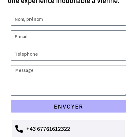
une expérience inoubliable à Vienne.
ENVOYER
+43 67761612322