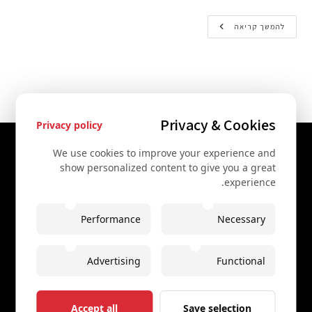
להמשך קריאה
Privacy & Cookies
Privacy policy
יצירת קשר
We use cookies to improve your experience and
show personalized content to give you a great
+43 67761612322
experience.
+43 67761612322
Performance
Necessary
info@secretvienna.org
Spaces Icon Tower at Hauptbahnhof
Advertising
Functional
בקרו באתר שלנו באנגלית
secretvienna.org
Accept all
Save selection