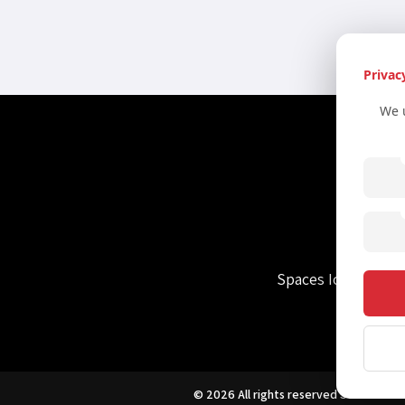
Privac
We 
info
Spaces Icon Towe
© 2026 All rights reserved
Secret Vien