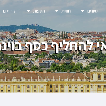
סיורים
חוויות
הסעות
שירותים
י להחליף כסף בוינ