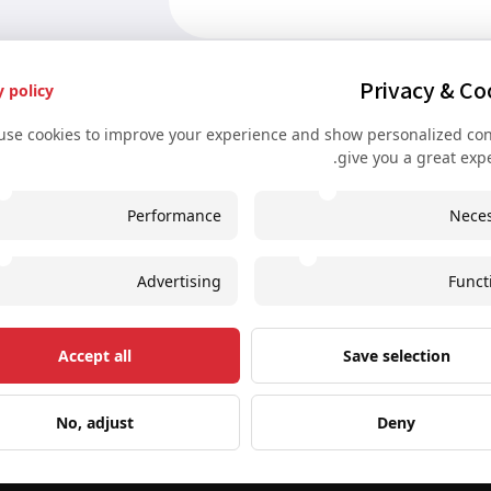
Privacy & Co
y policy
use cookies to improve your experience and show personalized con
give you a great expe
ירותים שימושיים
יצירת קשר
Performance
Nece
ירות הפקת אירועים לקבוצות
+43 67761612322
ירות השכרת אוטובוסים
+43 67761612322
Advertising
Funct
ונצרטים ואירועים בווינה
@secretvienna.org
ירותים שימושיים והמלצות
r at Hauptbahnhof
Accept all
Save selection
וויות ייחודיות מהשותפים שלנו
No, adjust
Deny
na Tours