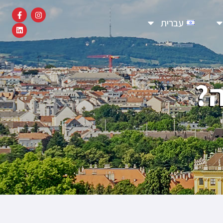
עברית
ה?