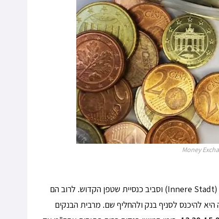
Money Excha
חלפנים אינם נפוצים ברחבי וינה, ותמצאו אותם בעיקר במרכז העיר (Innere Stadt) וסביב כנסיית שטפן הקדוש. לרוב הם
היא להיכנס לסניף בנק ולהחליף שם. מרבית הבנקים