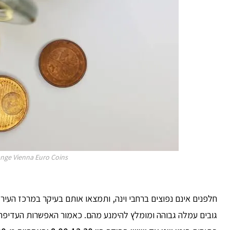
nge Vienna Euro Coins
גובים עמלה גבוהה ומומלץ להימנע מהם. כאמור האפשרות העדיפה 