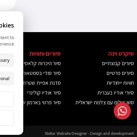
okies
tent to
rience.
סיקרט וינה
סיורים וחוויות
ש
ssary
סיורים קבוצתיים
סיור היכרות קלאסי
ש
סיורים פרטיים
סיור סודי בסמטאות וינה
ש
ional
חוויות ייחודיות
סדנת אפיית שטרודל
ק
סיורי אודיו בעברית
סיור אודיו קולינרי
ש
סשן צילום עם צלמת ישראלית
סיור פרטי בארמון שונברון
ח
Stellar Website Designer - Design and development