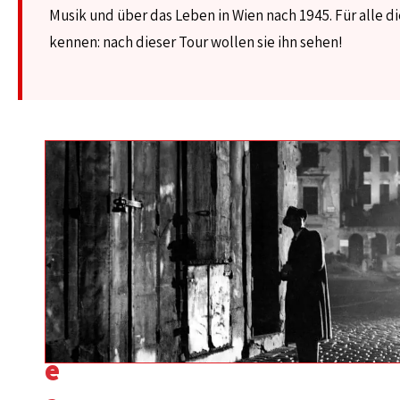
Musik und über das Leben in Wien nach 1945. Für alle di
kennen: nach dieser Tour wollen sie ihn sehen!
S
i
n
d
S
i
e