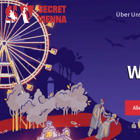
Über Un
W
All