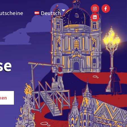
utscheine
Deutsch
se
ken