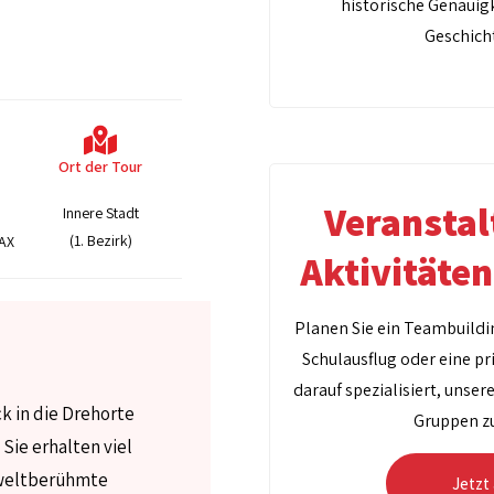
historische Genauigk
Geschich
Ort der Tour
Veransta
Innere Stadt
(1. Bezirk)
PAX
Aktivitäte
Planen Sie ein Teambuildi
Schulausflug oder eine pr
darauf spezialisiert, unser
ck in die Drehorte
Gruppen z
Sie erhalten viel
 weltberühmte
Jetzt