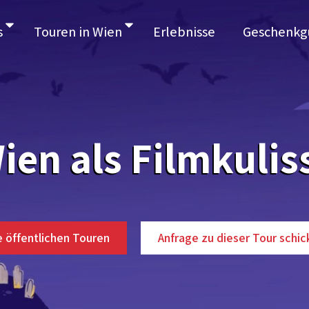
s
Touren in Wien
Erlebnisse
Geschenkg
ien als Filmkulis
e öffentlichen Touren
Anfrage zu dieser Tour schic