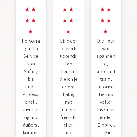
★★
★★
★★
★★
★★
★★
★
★
★
Hervorra
Eine der
Die Tour
gender
beeindr
war
Service
uckends
spannen
von
ten
d,
Anfang
Touren,
unterhal
bis
die ich je
tsam,
Ende.
erlebt
informa
Professi
habe,
tiv und
onell,
mit
voller
zuverläs
einem
faszinier
sig und
freundli
ender
äußerst
chen
Einblick
kompet
und
e. Ein