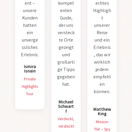
ent –
kompet
echtes
unsere
enten
Highligh
Kunden
Guide,
t
hatten
der uns
unserer
ein
versteck
Reise
unverge
te Orte
und ein
ssliches
gezeigt
Erlebnis
Erlebnis.
und
, das wir
großarti
wirklich
Ismira
ge Tipps
jedem
Isnain
gegeben
empfehl
Private
hat.
en
Highlights
können.
Tour
Michael
Schwart
Matthew
z
King
Verdeckt,
Mission
versteckt
TSA – Spy