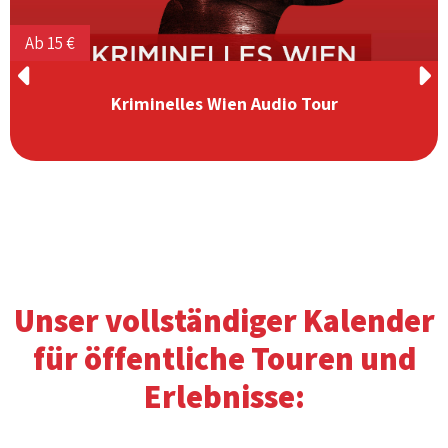
Ab 15 €
Kriminelles Wien Audio Tour
Unser vollständiger Kalender
für öffentliche Touren und
Erlebnisse: