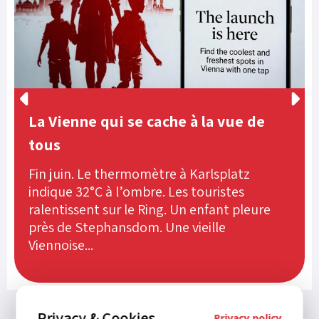
La Vienne qui se cache à la vue de
tous
Fin juin. Le thermomètre à Karlsplatz
indique 32°C à l’ombre. Les touristes
ralentissent sur le Ring. Un enfant pleure
près de Stephansdom. Une vieille
Viennoise...
Privacy & Cookies
Privacy policy