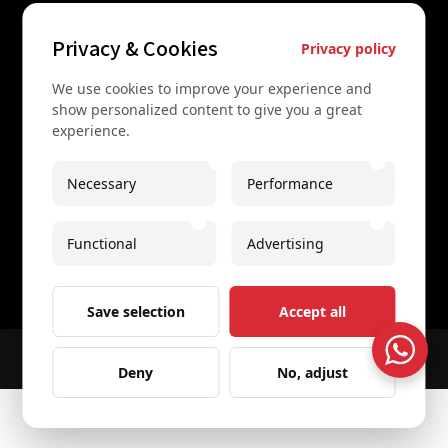
Contact Us
Privacy & Cookies
Privacy policy
+43 67761612322
We use cookies to improve your experience and
show personalized content to give you a great
+43 67761612322
experience.
info@secretvienna.org
Necessary
Performance
Spaces Icon Tower at Hauptbahnhof
Imprint
Functional
Advertising
Save selection
Accept all
© 2026 All rights reserved
Secret Vienna Tours
Website Designer - Design and development
Deny
No, adjust