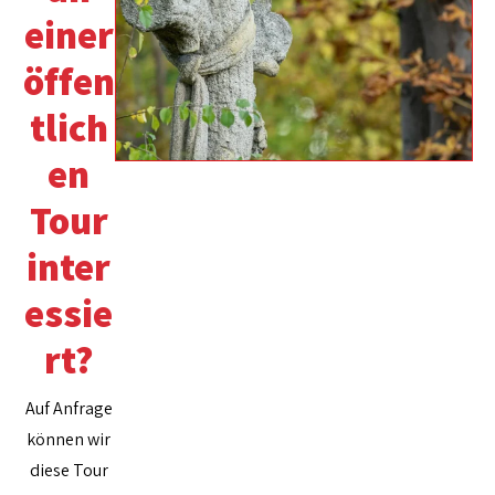
einer
öffen
tlich
en
Tour
inter
essie
rt?
Auf Anfrage
können wir
diese Tour