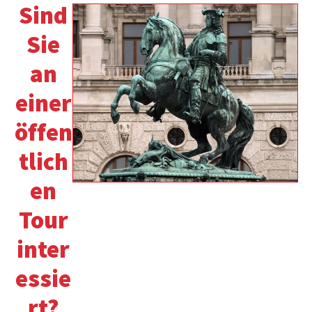
Sind
Sie
an
einer
öffen
tlich
en
Tour
inter
essie
rt?