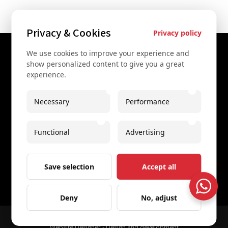
Privacy & Cookies
Privacy policy
We use cookies to improve your experience and
Contact Us
show personalized content to give you a great
experience.
+43 67761612322
+43 67761612322
Necessary
Performance
info@secretvienna.org
Functional
Advertising
Spaces Icon Tower at Hauptbahnhof
Imprint
Save selection
Accept all
Deny
No, adjust
© 2026 All rights reserved
Secret Vienna Tours
Website Designer - Design and development