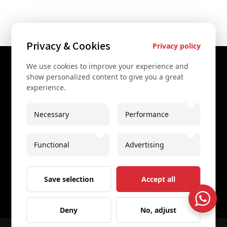
Privacy & Cookies
Privacy policy
We use cookies to improve your experience and
Contact Us
show personalized content to give you a great
experience.
+43 67761612322
+43 67761612322
Necessary
Performance
info@secretvienna.org
Functional
Advertising
Spaces Icon Tower at Hauptbahnhof
Imprint
Save selection
Accept all
Deny
No, adjust
© 2026 All rights reserved
Secret Vienna Tours