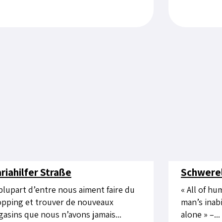
riahilfer Straße
Schwerel
plupart d’entre nous aiment faire du
« All of h
pping et trouver de nouveaux
man’s inabi
asins que nous n’avons jamais...
alone » –...