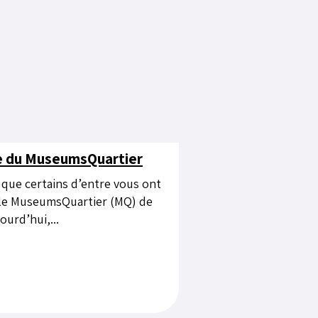
re du MuseumsQuartier
r que certains d’entre vous ont
é le MuseumsQuartier (MQ) de
ourd’hui,...